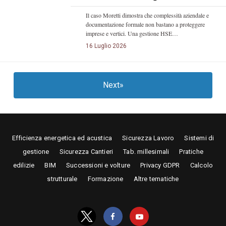
Il caso Moretti dimostra che complessità aziendale e
documentazione formale non bastano a proteggere
imprese e vertici. Una gestione HSE…
16 Luglio 2026
Next»
Efficienza energetica ed acustica
Sicurezza Lavoro
Sistemi di
gestione
Sicurezza Cantieri
Tab. millesimali
Pratiche
edilizie
BIM
Successioni e volture
Privacy GDPR
Calcolo
strutturale
Formazione
Altre tematiche