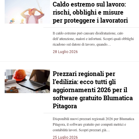
Caldo estremo sul lavoro:
rischi, obblighi e misure
per proteggere i lavoratori
Il caldo estremo può causare disidratazione, calo
dell’attenzione, malori e infortuni. Scopri quali obblighi
ricadono sul datore di lavoro, quando…
28 Luglio 2026
Prezzari regionali per
l’edilizia: ecco tutti gli
aggiornamenti 2026 per il
software gratuito Blumatica
Pitagora
Disponibili nuovi prezzari regionali 2026 per Blumatica
Pitagora, il software gratuito per computi metrici e
contabilità lavori. Scopri prezzari già…
25 Luglio 2026