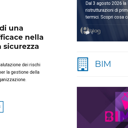
trasfor
Dal 3 agosto 2026 la 
tà-ISO 9001.
ristrutturazioni di pri
un’opp
termici. Scopri cosa c
fotovoltaico e pompe 
di una
profes
0
ficace nella
a sicurezza
BIM
valutazione dei rischi
er la gestione della
rganizzazione.
8