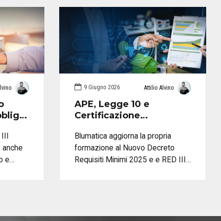
9 Giugno 2026
Alvino
Attilio Alvino
o
APE, Legge 10 e
bblighi
Certificazione
marli
Energetica: la
III
Blumatica aggiorna la propria
formazione Blumatica si
R anche
formazione al Nuovo Decreto
aggiorna al Nuovo
mo e
Requisiti Minimi 2025 e e RED III
Decreto Requisiti
Minimi 2025
rventi
con due percorsi dedicati ad APE,
pri cosa
Legge 10 e Certificazione
me
Energetica degli Edifici. Un corso
aico e
operativo di aggiornamento e un
luzioni
percorso abilitante completo per