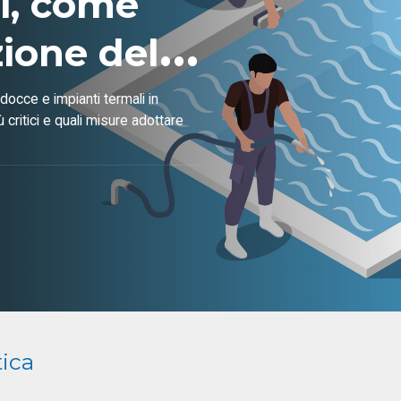
li, come
zione del
occe e impianti termali in
ù critici e quali misure adottare
tica