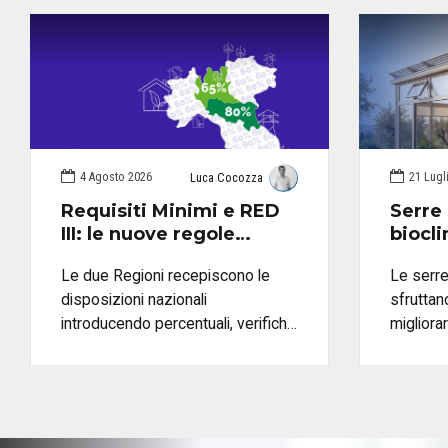
4 Agosto 2026
21 Lugl
Luca Cocozza
Requisiti Minimi e RED
Serre 
III: le nuove regole
biocl
energetiche in Emilia-
sono u
Le due Regioni recepiscono le
Le serre
Romagna e Lombardia
valut
disposizioni nazionali
sfruttan
introducendo percentuali, verifiche
migliora
e modalità applicative specifiche
energetic
come pro
material
valutarn
con Blum