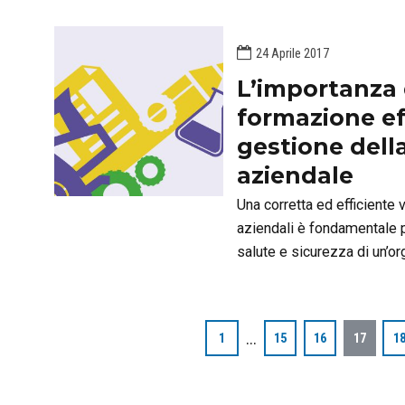
ambiente-ISO 14001, quali
24 Aprile 2017
L’importanza 
formazione ef
gestione dell
aziendale
Una corretta ed efficiente 
aziendali è fondamentale p
salute e sicurezza di un’o
…
1
15
16
17
1