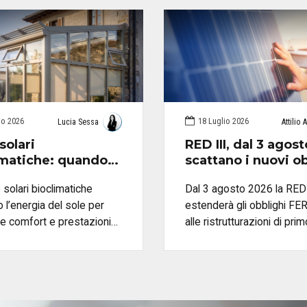
io 2026
18 Luglio 2026
Lucia Sessa
Attilio 
solari
RED III, dal 3 agost
imatiche: quando
scattano i nuovi o
tili e come
FER: come trasfor
 solari bioclimatiche
Dal 3 agosto 2026 la RED 
arle correttamente
in un’opportunità
o l’energia del sole per
estenderà gli obblighi FE
professionale
re comfort e prestazioni
alle ristrutturazioni di pri
he dell’edificio. Scopri
secondo livello e agli inte
gettarle, scegliere
sugli impianti termici. Sco
i e schermature e
cambia per i tecnici e co
e correttamente i benefici
gestire verifiche, fotovolt
atica Serre Solari e
pompe di calore con le so