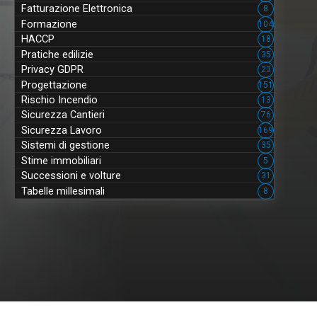
Fatturazione Elettronica
8
Formazione
104
HACCP
18
Pratiche edilizie
35
Privacy GDPR
23
Progettazione
151
Rischio Incendio
13
Sicurezza Cantieri
76
Sicurezza Lavoro
169
Sistemi di gestione
35
Stime immobiliari
5
Successioni e volture
31
Tabelle millesimali
8