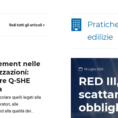
Pratich
Vedi tutti gli articoli >
edilizie
ement nelle
18 Luglio 2026
zzazioni:
RED III
are Q-SHE
a
scatta
colare quelli legati alla
obblig
atori, alle
d alla qualità dei
Sicurezza-ISO 45001,