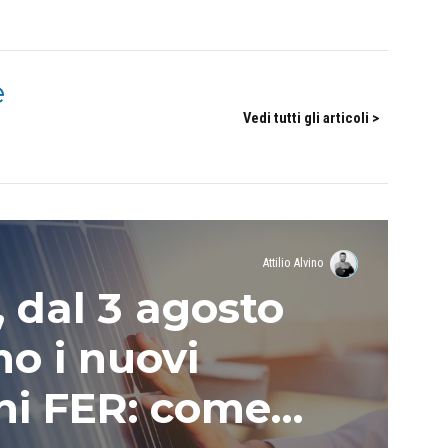
e
Vedi tutti gli articoli >
Attilio Alvino
, dal 3 agosto
no i nuovi
hi FER: come