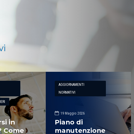
a Energy.
Blumatica.
vi
AGGIORNAMENTI
NORMATIVI
ERI
19 Maggio 2026
si in
Piano di
e? Come
manutenzione