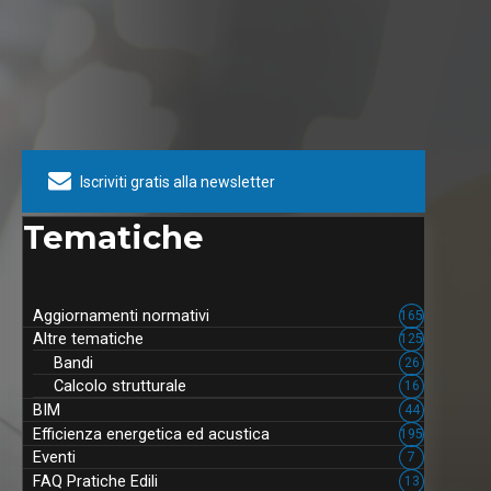
tecnici che vogliono lavorare con
competenza, sicurezza e
strumenti sempre allineati alla
normativa.
Iscriviti gratis alla newsletter
Tematiche
Aggiornamenti normativi
165
Altre tematiche
125
Bandi
26
Calcolo strutturale
16
BIM
44
Efficienza energetica ed acustica
195
Eventi
7
FAQ Pratiche Edili
13