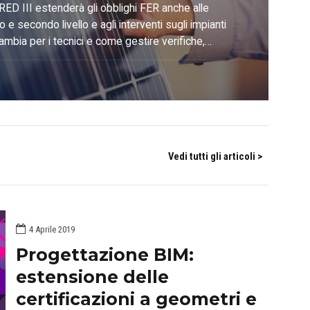
marli in
RED III estenderà gli obblighi FER anche alle
mo e secondo livello e agli interventi sugli impianti
ortunità
ambia per i tecnici e come gestire verifiche,
di calore con le soluzioni Blumatica.
sionale
Vedi tutti gli articoli >
4 Aprile 2019
Progettazione BIM:
estensione delle
certificazioni a geometri e