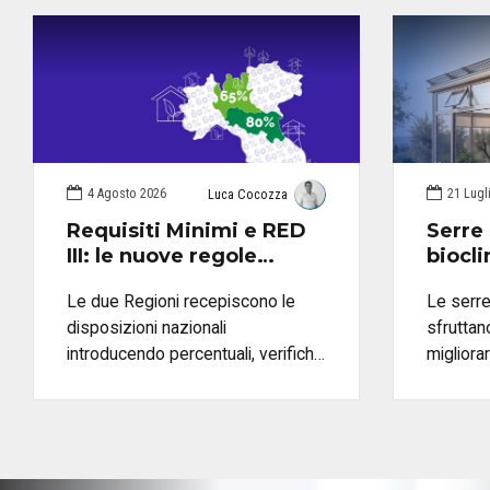
4 Agosto 2026
21 Lugl
Luca Cocozza
Requisiti Minimi e RED
Serre 
III: le nuove regole
biocl
energetiche in Emilia-
sono u
Le due Regioni recepiscono le
Le serre
Romagna e Lombardia
valut
disposizioni nazionali
sfruttan
introducendo percentuali, verifiche
migliora
e modalità applicative specifiche
energetic
come pro
material
valutarn
con Blum