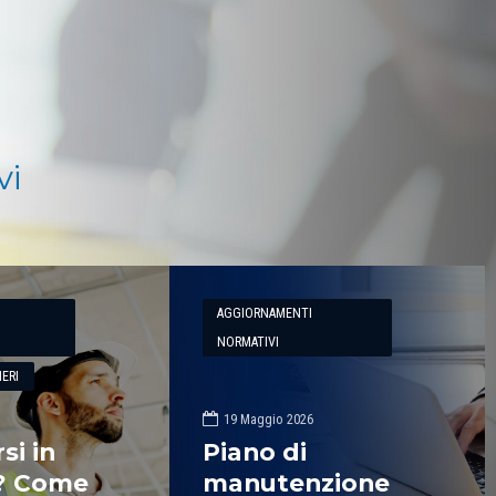
a Energy.
Blumatica.
vi
AGGIORNAMENTI
NORMATIVI
ERI
19 Maggio 2026
si in
Piano di
e? Come
manutenzione