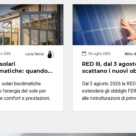
io 2026
18 Luglio 2026
Lucia Sessa
Attilio 
solari
RED III, dal 3 agost
imatiche: quando
scattano i nuovi o
tili e come
FER: come trasfor
 solari bioclimatiche
Dal 3 agosto 2026 la RED 
arle correttamente
in un’opportunità
o l’energia del sole per
estenderà gli obblighi FE
professionale
re comfort e prestazioni
alle ristrutturazioni di pri
he dell’edificio. Scopri
secondo livello e agli inte
gettarle, scegliere
sugli impianti termici. Sco
i e schermature e
cambia per i tecnici e co
e correttamente i benefici
gestire verifiche, fotovolt
atica Serre Solari e
pompe di calore con le so