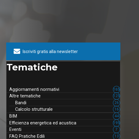
tecnici che vogliono lavorare con
competenza, sicurezza e
strumenti sempre allineati alla
normativa.
Iscriviti gratis alla newsletter
Tematiche
Aggiornamenti normativi
165
Altre tematiche
125
Bandi
26
Calcolo strutturale
16
BIM
44
Efficienza energetica ed acustica
195
Eventi
7
FAQ Pratiche Edili
13