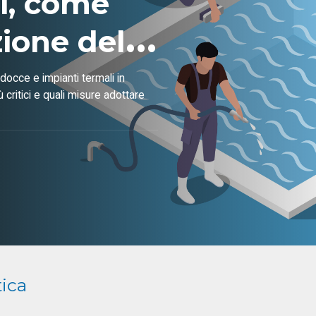
li, come
zione del
occe e impianti termali in
ù critici e quali misure adottare
tica