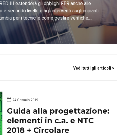
marli in
RED III estenderà gli obblighi FER anche alle
mo e secondo livello e agli interventi sugli impianti
ortunità
ambia per i tecnici e come gestire verifiche,
di calore con le soluzioni Blumatica.
sionale
Vedi tutti gli articoli >
24 Gennaio 2019
Guida alla progettazione:
elementi in c.a. e NTC
2018 + Circolare