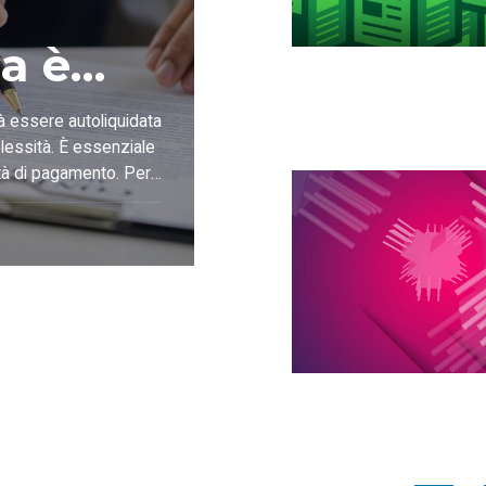
a è
à essere autoliquidata
lessità. È essenziale
ità di pagamento. Per
 offre strumenti
“La Dichiarazione di