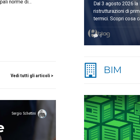
trasfor
pali norme di
Dal 3 agosto 2026 la 
i gestione.
ristrutturazioni di pri
un’opp
termici. Scopri cosa c
fotovoltaico e pompe 
profes
0
BIM
Vedi tutti gli articoli >
Sergio Schettini
e