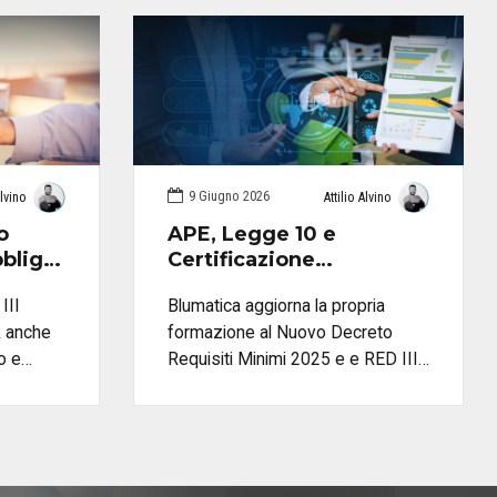
9 Giugno 2026
Alvino
Attilio Alvino
o
APE, Legge 10 e
bblighi
Certificazione
marli
Energetica: la
III
Blumatica aggiorna la propria
formazione Blumatica si
R anche
formazione al Nuovo Decreto
aggiorna al Nuovo
mo e
Requisiti Minimi 2025 e e RED III
Decreto Requisiti
Minimi 2025
rventi
con due percorsi dedicati ad APE,
pri cosa
Legge 10 e Certificazione
me
Energetica degli Edifici. Un corso
aico e
operativo di aggiornamento e un
luzioni
percorso abilitante completo per