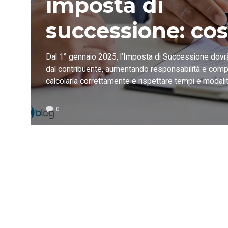
imposta di
successione: cos
cambiato dal
Dal 1° gennaio 2025, l’Imposta di Successione dovr
dal contribuente, aumentando responsabilità e comp
1°gennaio 2025
calcolarla correttamente e rispettare tempi e modal
supportare i professionisti del settore e , Blumatica
dedicati, come il software SuccessOne e il manuale 
0
Successione da zero”.