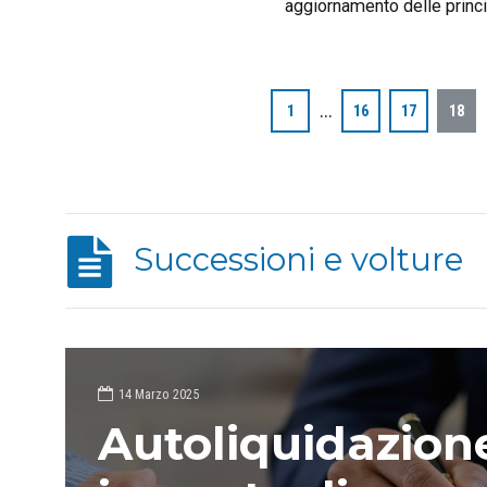
aggiornamento delle princi
riferimento per i sistemi d
…
1
16
17
18
Successioni e volture
14 Marzo 2025
Autoliquidazion