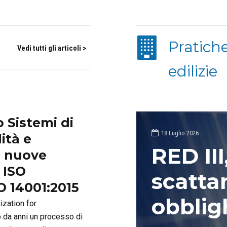
Pratich
Vedi tutti gli articoli >
edilizie
Sistemi di
18 Luglio 2026
ità e
RED III
e nuove
e ISO
scatta
O 14001:2015
obblig
ization for
o da anni un processo di