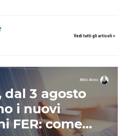
e
Vedi tutti gli articoli >
Attilio Alvino
, dal 3 agosto
no i nuovi
hi FER: come