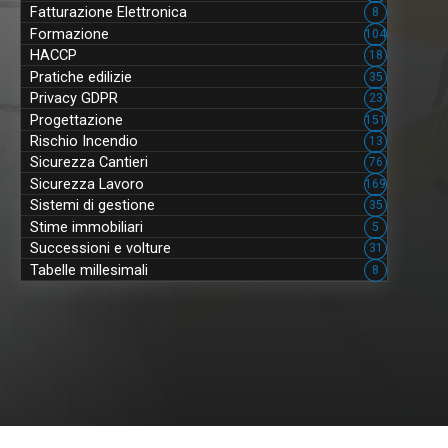
Fatturazione Elettronica
8
Formazione
104
HACCP
18
Pratiche edilizie
35
Privacy GDPR
23
Progettazione
151
Rischio Incendio
13
Sicurezza Cantieri
76
Sicurezza Lavoro
169
Sistemi di gestione
35
Stime immobiliari
5
Successioni e volture
31
Tabelle millesimali
8