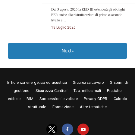
Dal 3 agosto 2026 la RED III estenderà gli obblighi
FER anche alle ristrutturazioni di primo e secondo
livello e…
18 Luglio 2026
Next»
Efficienza energetica ed acustica
Sicurezza Lavoro
Sistemi di
gestione
Sicurezza Cantieri
Tab. millesimali
Pratiche
edilizie
BIM
Successioni e volture
Privacy GDPR
Calcolo
strutturale
Formazione
Altre tematiche