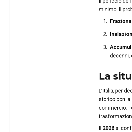
Il pericolo de
minimo. Il pro
Fraziona
Inalazion
Accumul
decenni, 
La situ
L’Italia, per d
storico con la
commercio. Tut
trasformazione
Il
2026
si conf