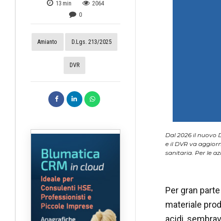
13
min
2064
0
Amianto
D.Lgs. 213/2025
DVR
Dal 2026 il nuovo D
e il DVR va aggiorn
sanitaria. Per le a
Per gran parte 
materiale prodi
acidi, sembrava