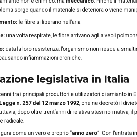
ll’amianto non è chimico, ma
meccanico
. Finché il materia
blema sorge quando il materiale si deteriora o viene mani
mento:
le fibre si liberano nell’aria.
e:
una volta respirate, le fibre arrivano agli alveoli polmona
o:
data la loro resistenza, l’organismo non riesce a smalti
causando infiammazioni croniche.
azione legislativa in Italia
ecenni tra i principali produttori e utilizzatori di amianto i
Legge n. 257 del 12 marzo 1992
, che ne decretò il divi
tavia, dopo oltre trent’anni di relativa stasi normativa, i
 radicale.
igura come un vero e proprio “
anno zero
“. Con l’entrata i