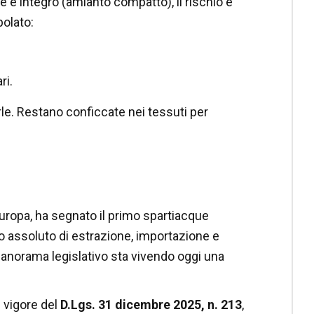
le è integro (amianto compatto), il rischio è
polato:
ri.
rle. Restano conficcate nei tessuti per
n Europa, ha segnato il primo spartiacque
eto assoluto di estrazione, importazione e
l panorama legislativo sta vivendo oggi una
n vigore del
D.Lgs. 31 dicembre 2025, n. 213
,