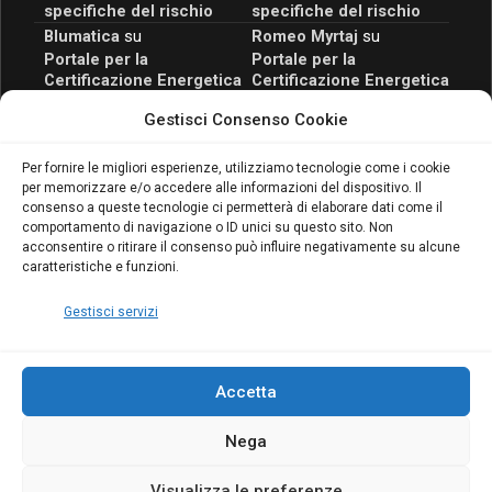
specifiche del rischio
specifiche del rischio
Blumatica
su
Romeo Myrtaj
su
Portale per la
Portale per la
Certificazione Energetica
Certificazione Energetica
attivo anche in Campania:
attivo anche in Campania:
Gestisci Consenso Cookie
scopri il Corso Blumatica
scopri il Corso Blumatica
da 80 Ore per abilitarti!
da 80 Ore per abilitarti!
Blumatica
su
Per fornire le migliori esperienze, utilizziamo tecnologie come i cookie
per memorizzare e/o accedere alle informazioni del dispositivo. Il
Coordinatore della
consenso a queste tecnologie ci permetterà di elaborare dati come il
Sicurezza: cosa è
comportamento di navigazione o ID unici su questo sito. Non
richiesto per abilitazione
acconsentire o ritirare il consenso può influire negativamente su alcune
e aggiornamento
caratteristiche e funzioni.
Blumatica
Gestisci servizi
Accetta
Nega
Copyright Blumatica
Visualizza le preferenze