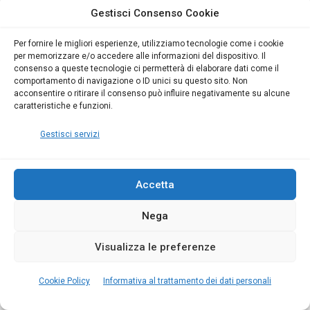
Gestisci Consenso Cookie
Per fornire le migliori esperienze, utilizziamo tecnologie come i cookie
per memorizzare e/o accedere alle informazioni del dispositivo. Il
Gemma De Nicola
19 Settembre 2024
consenso a queste tecnologie ci permetterà di elaborare dati come il
comportamento di navigazione o ID unici su questo sito. Non
acconsentire o ritirare il consenso può influire negativamente su alcune
caratteristiche e funzioni.
Gestisci servizi
Accetta
Nega
Visualizza le preferenze
HACCP
Cookie Policy
Informativa al trattamento dei dati personali
HACCP e fattori organizzativi: controllo,
verifica e mantenimento del processo