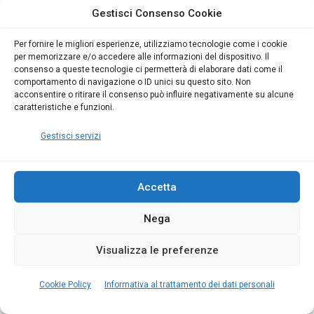
I primi e unici Corsi in e-learning di Sicurezza
Gestisci Consenso Cookie
sul Lavoro pensati per la Patente a Crediti
Per fornire le migliori esperienze, utilizziamo tecnologie come i cookie
per memorizzare e/o accedere alle informazioni del dispositivo. Il
14
min
1218
0
consenso a queste tecnologie ci permetterà di elaborare dati come il
comportamento di navigazione o ID unici su questo sito. Non
La nuova patente a crediti, introdotta dal DL
acconsentire o ritirare il consenso può influire negativamente su alcune
19/2024, premia le aziende virtuose nella
caratteristiche e funzioni.
sicurezza sul lavoro. Blumatica offre corsi e-
Gestisci servizi
learning accreditati per incrementare i crediti,
evitare sanzioni e migliorare la sicurezza nei
Accetta
cantieri. I corsi, accessibili 24/7, sono idonei per
imprese edili e lavoratori autonomi.
Nega
LEGGI TUTTO »
Visualizza le preferenze
Cookie Policy
Informativa al trattamento dei dati personali