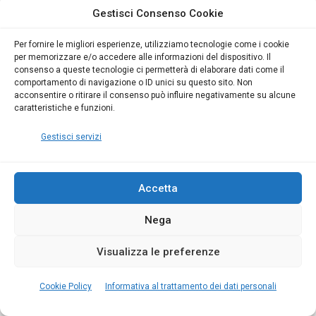
Gestisci Consenso Cookie
Per fornire le migliori esperienze, utilizziamo tecnologie come i cookie
per memorizzare e/o accedere alle informazioni del dispositivo. Il
consenso a queste tecnologie ci permetterà di elaborare dati come il
comportamento di navigazione o ID unici su questo sito. Non
acconsentire o ritirare il consenso può influire negativamente su alcune
caratteristiche e funzioni.
Gestisci servizi
AGGIORNAMENTI NORMATIVI
PRATICHE EDILIZIE
Accetta
Bonus Edilizia 2025: Scopri le novità normative
e gli incentivi
Nega
Visualizza le preferenze
13
min
11579
0
La Legge di Bilancio 2025 introduce novità sui
Cookie Policy
Informativa al trattamento dei dati personali
bonus edilizi: rimodulazioni per Superbonus,