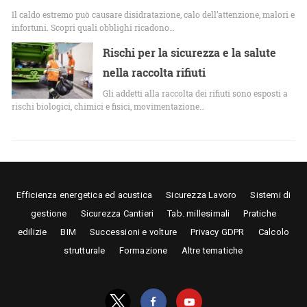
Il caldo estremo può causare disidratazione, calo dell’attenzione, malori e
infortuni. Scopri quali obblighi ricadono…
Rischi per la sicurezza e la salute
nella raccolta rifiuti
Gli addetti alla raccolta dei rifiuti sono esposti a
rischi biologici, chimici e fisici, movimentazione…
Efficienza energetica ed acustica
Sicurezza Lavoro
Sistemi di
gestione
Sicurezza Cantieri
Tab. millesimali
Pratiche
edilizie
BIM
Successioni e volture
Privacy GDPR
Calcolo
strutturale
Formazione
Altre tematiche