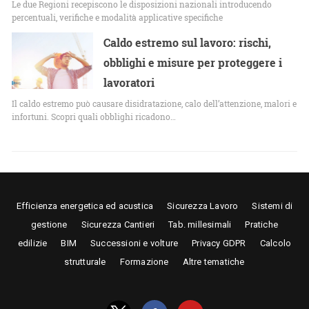
Le due Regioni recepiscono le disposizioni nazionali introducendo
percentuali, verifiche e modalità applicative specifiche
Caldo estremo sul lavoro: rischi,
obblighi e misure per proteggere i
lavoratori
Il caldo estremo può causare disidratazione, calo dell’attenzione, malori e
infortuni. Scopri quali obblighi ricadono…
Efficienza energetica ed acustica
Sicurezza Lavoro
Sistemi di
gestione
Sicurezza Cantieri
Tab. millesimali
Pratiche
edilizie
BIM
Successioni e volture
Privacy GDPR
Calcolo
strutturale
Formazione
Altre tematiche