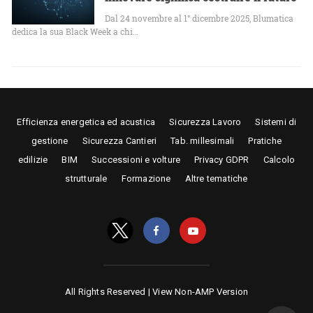
Dal 24 novembre al 1° dicembre 2025, Blumatica
dedica la sua Black Week a chi…
Efficienza energetica ed acustica
Sicurezza Lavoro
Sistemi di
gestione
Sicurezza Cantieri
Tab. millesimali
Pratiche
edilizie
BIM
Successioni e volture
Privacy GDPR
Calcolo
strutturale
Formazione
Altre tematiche
All Rights Reserved |
View Non-AMP Version