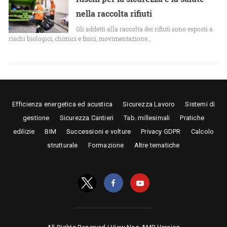
nella raccolta rifiuti
Gli addetti alla raccolta dei rifiuti sono esposti a
rischi biologici, chimici e fisici, movimentazione…
Efficienza energetica ed acustica
Sicurezza Lavoro
Sistemi di
gestione
Sicurezza Cantieri
Tab. millesimali
Pratiche
edilizie
BIM
Successioni e volture
Privacy GDPR
Calcolo
strutturale
Formazione
Altre tematiche