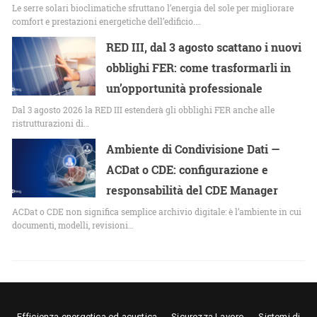
Le serre solari bioclimatiche sfruttano l’energia del sole per migliorare
comfort e prestazioni energetiche dell’edificio.…
RED III, dal 3 agosto scattano i nuovi
obblighi FER: come trasformarli in
un’opportunità professionale
Dal 3 agosto 2026 la RED III estenderà gli obblighi FER anche alle
ristrutturazioni di…
Ambiente di Condivisione Dati —
ACDat o CDE: configurazione e
responsabilità del CDE Manager
ACDat o CDE non significa semplice archivio digitale: è l’ambiente in cui
documenti, modelli, revisioni…
Efficienza energetica ed acustica
Sicurezza Lavoro
Sistemi di