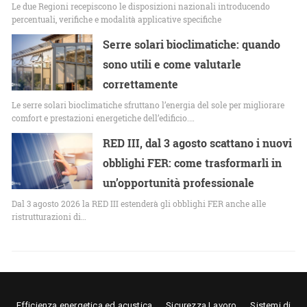
Le due Regioni recepiscono le disposizioni nazionali introducendo
percentuali, verifiche e modalità applicative specifiche
Serre solari bioclimatiche: quando
sono utili e come valutarle
correttamente
Le serre solari bioclimatiche sfruttano l’energia del sole per migliorare
comfort e prestazioni energetiche dell’edificio.…
RED III, dal 3 agosto scattano i nuovi
obblighi FER: come trasformarli in
un’opportunità professionale
Dal 3 agosto 2026 la RED III estenderà gli obblighi FER anche alle
ristrutturazioni di…
Efficienza energetica ed acustica
Sicurezza Lavoro
Sistemi di