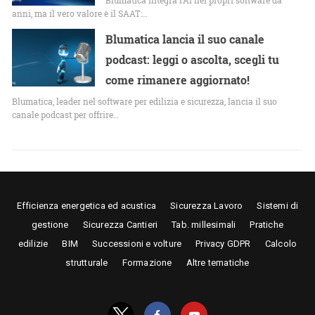
anni, ma il vero valore è il SAAT:…
Blumatica lancia il suo canale
podcast: leggi o ascolta, scegli tu
come rimanere aggiornato!
Blumatica, leader nel software per edilizia e sicurezza, lancia il suo
canale podcast per offrire…
Efficienza energetica ed acustica
Sicurezza Lavoro
Sistemi di
gestione
Sicurezza Cantieri
Tab. millesimali
Pratiche
edilizie
BIM
Successioni e volture
Privacy GDPR
Calcolo
strutturale
Formazione
Altre tematiche