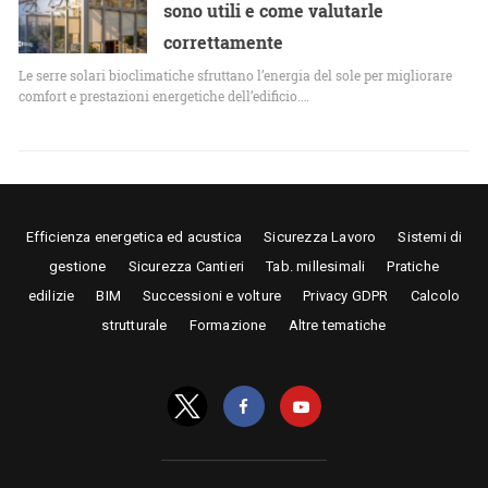
sono utili e come valutarle
correttamente
Le serre solari bioclimatiche sfruttano l’energia del sole per migliorare
comfort e prestazioni energetiche dell’edificio.…
Efficienza energetica ed acustica
Sicurezza Lavoro
Sistemi di
gestione
Sicurezza Cantieri
Tab. millesimali
Pratiche
edilizie
BIM
Successioni e volture
Privacy GDPR
Calcolo
strutturale
Formazione
Altre tematiche