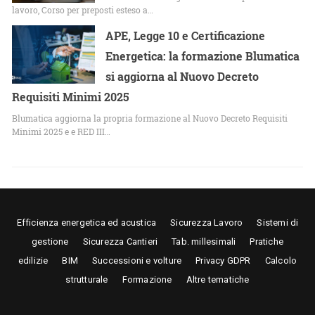
lavoro, Corso per preposti esteso a…
APE, Legge 10 e Certificazione
Energetica: la formazione Blumatica
si aggiorna al Nuovo Decreto
Requisiti Minimi 2025
Blumatica aggiorna la propria formazione al Nuovo Decreto Requisiti
Minimi 2025 e e RED III…
Efficienza energetica ed acustica
Sicurezza Lavoro
Sistemi di
gestione
Sicurezza Cantieri
Tab. millesimali
Pratiche
edilizie
BIM
Successioni e volture
Privacy GDPR
Calcolo
strutturale
Formazione
Altre tematiche