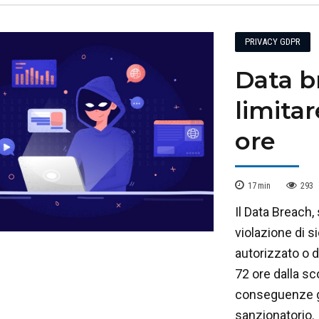
PRIVACY GDPR
Data b
limitar
ore
17
min
293
Il Data Breach
violazione di 
autorizzato o d
72 ore dalla sc
conseguenze gra
sanzionatorio.