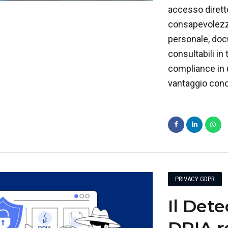
accesso diretto
consapevolezza
personale, doc
consultabili in
compliance in 
vantaggio conc
PRIVACY GDPR
Il Dete
DPIA r