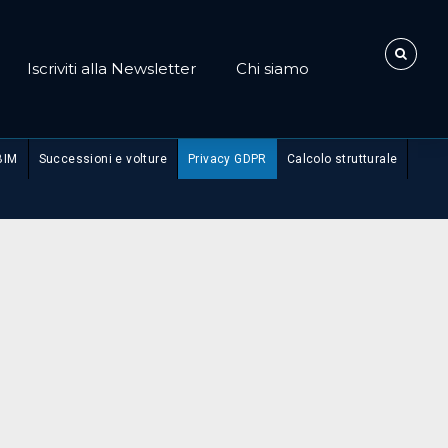
Iscriviti alla Newsletter
Chi siamo
BIM
Successioni e volture
Privacy GDPR
Calcolo strutturale