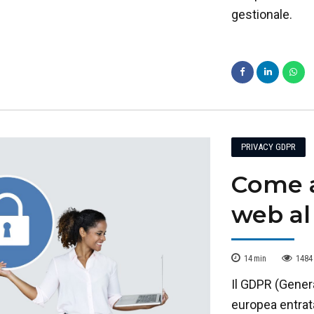
gestionale.
PRIVACY GDPR
Come a
web a
14
min
1484
Il GDPR (Gener
europea entrata