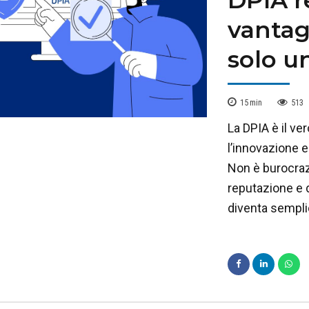
vantag
solo u
15
min
513
La DPIA è il ve
l’innovazione e
Non è burocraz
reputazione e 
diventa sempli