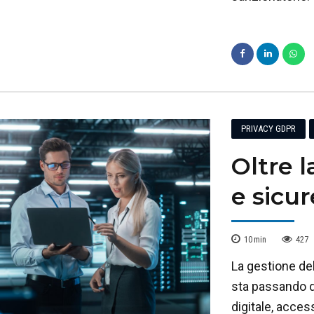
PRIVACY GDPR
Oltre l
e sicu
10
min
427
La gestione de
sta passando d
digitale, acces