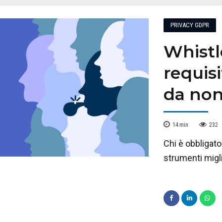
PRIVACY GDPR
Whistl
requisi
da non
14
min
232
Chi è obbligat
strumenti migli