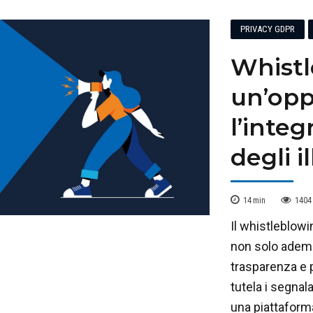
PRIVACY GDPR
Whistl
un’opp
l’integ
degli il
14
min
1404
Il whistleblowi
non solo ademp
trasparenza e p
tutela i segnal
una piattaforma