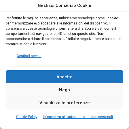
7
min
7320
0
Gestisci Consenso Cookie
Previste soglie comunitarie per gli appalti
Per fornire le migliori esperienze, utilizziamo tecnologie come i cookie
pubblici con quote rialzate per il prossimo
per memorizzare e/o accedere alle informazioni del dispositivo. Il
consenso a queste tecnologie ci permetterà di elaborare dati come il
biennio 2024-2025.
comportamento di navigazione o ID unici su questo sito. Non
acconsentire o ritirare il consenso può influire negativamente su alcune
LEGGI TUTTO »
caratteristiche e funzioni.
Gestisci servizi
Accetta
Nega
Cynthia Fiorillo
28 Novembre 2023
Visualizza le preferenze
Cookie Policy
Informativa al trattamento dei dati personali