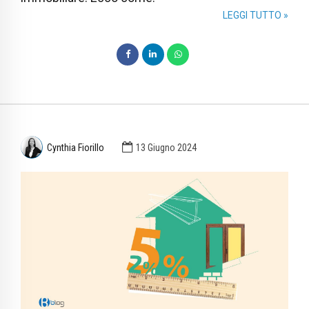
LEGGI TUTTO »
Cynthia Fiorillo
13 Giugno 2024