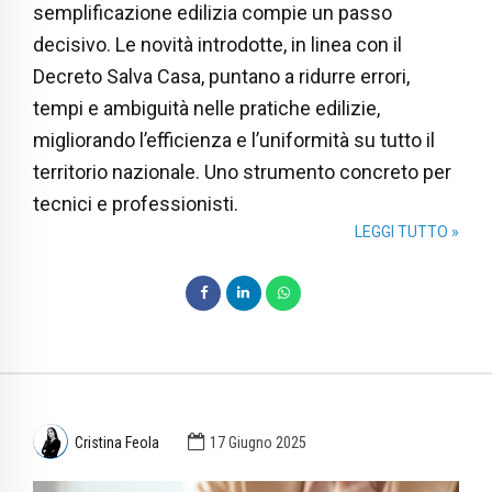
semplificazione edilizia compie un passo
decisivo. Le novità introdotte, in linea con il
Decreto Salva Casa, puntano a ridurre errori,
tempi e ambiguità nelle pratiche edilizie,
migliorando l’efficienza e l’uniformità su tutto il
territorio nazionale. Uno strumento concreto per
tecnici e professionisti.
LEGGI TUTTO »
Cristina Feola
17 Giugno 2025