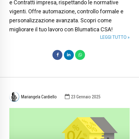
e Contratti impresa, rispettando le normative
vigenti. Offre automazione, controllo formale e
personalizzazione avanzata. Scopri come
migliorare il tuo lavoro con Blumatica CSA!
LEGGI TUTTO »
Mariangela Cardiello
23 Gennaio 2025