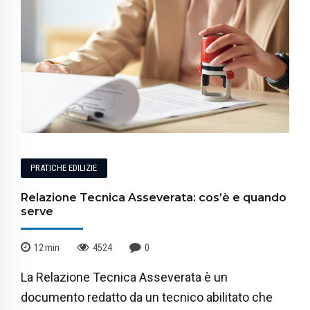
PRATICHE EDILIZIE
Relazione Tecnica Asseverata: cos’è e quando
serve
12
min
4524
0
La Relazione Tecnica Asseverata è un
documento redatto da un tecnico abilitato che