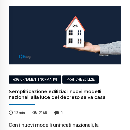
AGGIORNAMENTI NORMATIVI
PRATICHE EDILIZIE
Semplificazione edilizia: i nuovi modelli
nazionali alla luce del decreto salva casa
13
min
2168
0
Con i nuovi modelli unificati nazionali, la