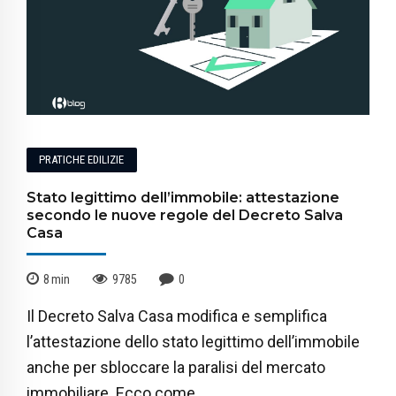
PRATICHE EDILIZIE
Stato legittimo dell’immobile: attestazione
secondo le nuove regole del Decreto Salva
Casa
8
min
9785
0
Il Decreto Salva Casa modifica e semplifica
l’attestazione dello stato legittimo dell’immobile
anche per sbloccare la paralisi del mercato
immobiliare. Ecco come.