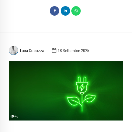
Luca Cocozza
18 Settembre 2025