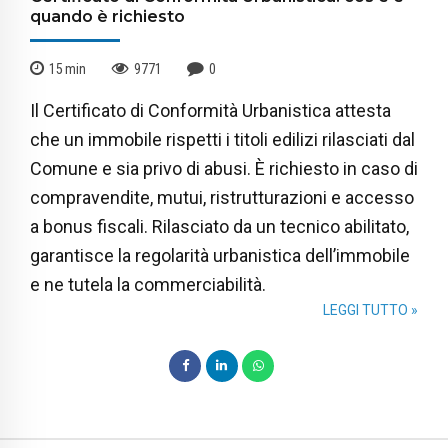
quando è richiesto
15
min
9771
0
Il Certificato di Conformità Urbanistica attesta
che un immobile rispetti i titoli edilizi rilasciati dal
Comune e sia privo di abusi. È richiesto in caso di
compravendite, mutui, ristrutturazioni e accesso
a bonus fiscali. Rilasciato da un tecnico abilitato,
garantisce la regolarità urbanistica dell’immobile
e ne tutela la commerciabilità.
LEGGI TUTTO »