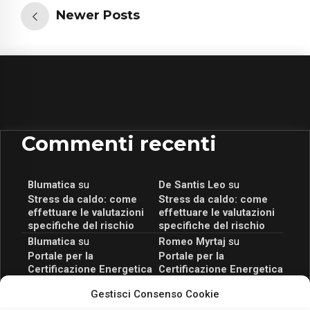
Newer Posts
Commenti recenti
Blumatica
su
De Santis Leo
su
Stress da caldo: come
Stress da caldo: come
effettuare le valutazioni
effettuare le valutazioni
specifiche del rischio
specifiche del rischio
Blumatica
su
Romeo Myrtaj
su
Portale per la
Portale per la
Certificazione Energetica
Certificazione Energetica
attivo anche in Campania:
attivo anche in Campania:
Gestisci Consenso Cookie
scopri il Corso Blumatica
scopri il Corso Blumatica
da 80 Ore per abilitarti!
da 80 Ore per abilitarti!