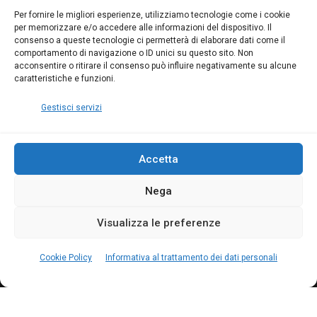
Blumatica
su
Per fornire le migliori esperienze, utilizziamo tecnologie come i cookie
per memorizzare e/o accedere alle informazioni del dispositivo. Il
Coordinatore della
consenso a queste tecnologie ci permetterà di elaborare dati come il
Sicurezza: cosa è
comportamento di navigazione o ID unici su questo sito. Non
richiesto per abilitazione
acconsentire o ritirare il consenso può influire negativamente su alcune
e aggiornamento
caratteristiche e funzioni.
Blumatica
Gestisci servizi
Accetta
Nega
Copyright Blumatica
Visualizza le preferenze
MENU
Cookie Policy
Informativa al trattamento dei dati personali