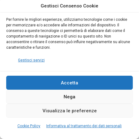
Gestisci Consenso Cookie
Per fornire le migliori esperienze, utilizziamo tecnologie come i cookie
Sergio Schettini
22 Luglio 2021
per memorizzare e/o accedere alle informazioni del dispositivo. Il
consenso a queste tecnologie ci permetterà di elaborare dati come il
comportamento di navigazione o ID unici su questo sito. Non
acconsentire o ritirare il consenso può influire negativamente su alcune
caratteristiche e funzioni.
Gestisci servizi
Accetta
Nega
Visualizza le preferenze
SUCCESSIONI E VOLTURE
Addio Desktop Telematico grazie a Blumatica
Cookie Policy
Informativa al trattamento dei dati personali
SuccessOne