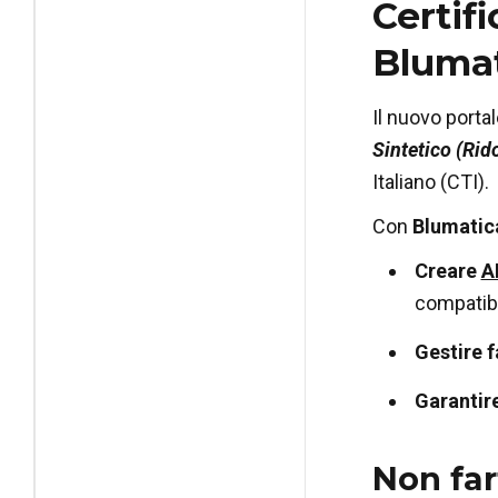
Certif
Blumat
Il nuovo portal
Sintetico (Rid
Italiano (CTI).
Con
Blumatic
Creare
A
compatibi
Gestire f
Garantir
Non far