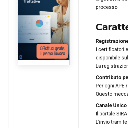
processo.
Caratt
Registrazione
I certificatori
disponibile sul
La registrazio
Contributo pe
Per ogni
APE
r
Questo meccan
Canale Unico 
Il portale SIRA
L’invio tramit