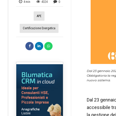
4
min
4324
0
APE
Certificazione Energetica
Dal 23 gennaio 202
Obbligatoria la reg
nuovo sistema.
Dal 23 gennaio
accessibile tr
la gestione de