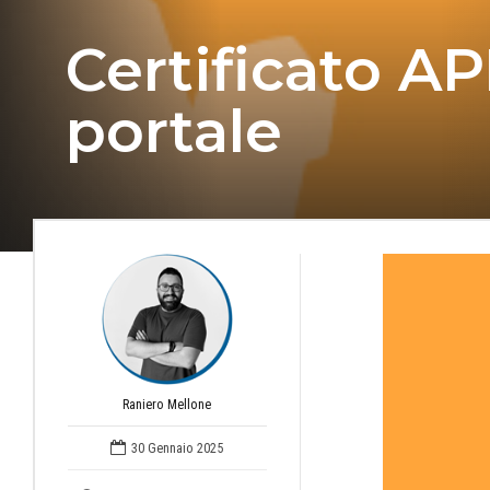
Certificato A
portale
Raniero Mellone
30 Gennaio 2025