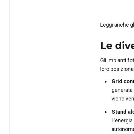
Leggi anche gli
Le div
Gli impianti fo
loro posizione
Grid con
generata 
viene ven
Stand al
L’energia
autonoma 