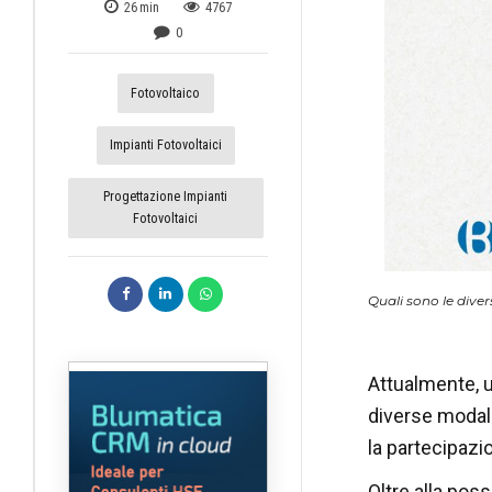
26
min
4767
0
Fotovoltaico
Impianti Fotovoltaici
Progettazione Impianti
Fotovoltaici
Quali sono le dive
Attualmente, u
diverse modali
la partecipazi
Oltre alla poss