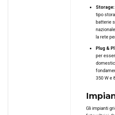
Storage:
tipo stor
batterie 
nazionale
la rete pe
Plug & Pl
per esser
domestiche
fondament
350 W e 8
Impian
Gli impianti gr