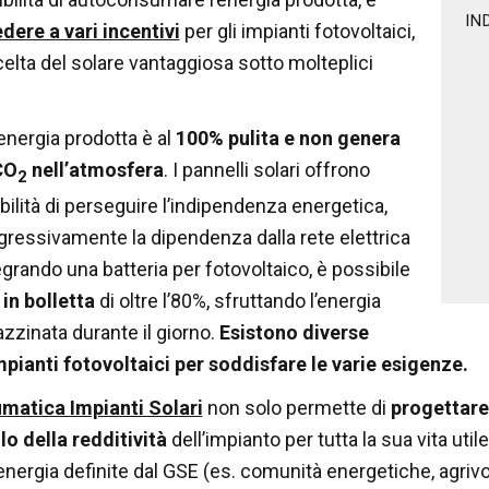
IN
dere a vari incentivi
per gli impianti fotovoltaici,
elta del solare vantaggiosa sotto molteplici
’energia prodotta è al
100% pulita e non genera
CO
nell’atmosfera
. I pannelli solari offrono
2
bilità di perseguire l’indipendenza energetica,
ressivamente la dipendenza dalla rete elettrica
egrando una batteria per fotovoltaico, è possibile
 in bolletta
di oltre l’80%, sfruttando l’energia
zinata durante il giorno.
Esistono diverse
mpianti fotovoltaici per soddisfare le varie esigenze.
umatica Impianti Solari
non solo permette di
progettare 
lo della redditività
dell’impianto per tutta la sua vita util
energia definite dal GSE (es. comunità energetiche, agrivol