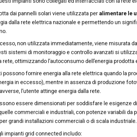
uesti impianti sono collegati ed interfacciati con la rete el
tta dai pannelli solari viene utilizzata per
alimentare le 
gia dalla rete elettrica nazionale e permettendo un signifi
mo.
ccesso, non utilizzata immediatamente, viene misurata da
sti sistemi di monitoraggio e controllo avanzati si utilizz
la rete, ottimizzando l’autoconsumo dell’energia prodotta e
i possono fornire energia alla rete elettrica quando la pr
energia in eccesso), mentre in assenza di produzione fotov
vverse, l’utente attinge energia dalla rete.
ossono essere dimensionati per soddisfare le esigenze di 
quelle commerciali e industriali, con potenze variabili da 
er grandi installazioni commerciali o di scala industriale.
li impianti grid connected includo: