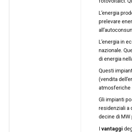
fotovoltaici. Q
L’energia prodo
prelevare ener
all’autoconsu
L’energia in e
nazionale. Que
di energia nel
Questi impiant
(vendita dell’
atmosferiche a
Gli impianti p
residenziali a 
decine di MW p
I
vantaggi
deg