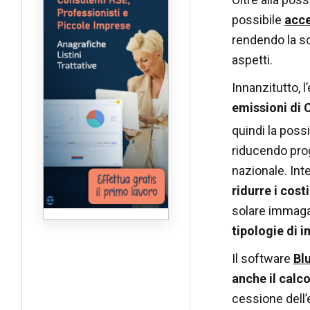
possibile
acce
rendendo la sc
aspetti.
Innanzitutto, l
emissioni di 
quindi la possi
riducendo prog
nazionale. Int
ridurre i costi
solare immagaz
tipologie di i
Il software
Bl
anche il calco
cessione dell’