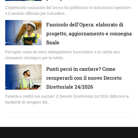
L’Ispettorato nazionale del lavoro ha pubblicato le indicazioni operative
e il modulo ufficiale per richiedere…
Fascicolo dell’Opera: elaborato di
progetto, aggiornamento e consegna
finale
Percepito come un mero adempimento burocratico, è in realtà uno
strumento strategico per la tutela…
Punti persi in cantiere? Come
recuperarli con il nuovo Decreto
Direttoriale 24/2026
Patente a crediti nei cantieri: il Decreto Direttoriale 24/2026 definisce le
modalità di recupero dei…