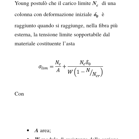
Young postulò che il carico limite
N
di una
c
colonna con deformazione iniziale
δ
è
0
raggiunto quando si raggiunge, nella fibra più
esterna, la tensione limite sopportabile dal
materiale costituente l’asta
Con
A
area;
modulo di resistenza della sezione