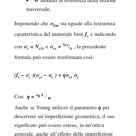
W
trasversale.
Imponendo che
σ
sia uguale alla resistenza
lim
caratteristica del materiale base
f
e indicando
y
Ncr
con
σ
= N
e
σ
=
⁄
, la precedente
c
c⁄A
cr
A
formula può essere trasformata così:
(f
– σ
)(σ
– σ
) = ησ
σ
y
c
cr
c
cr
c
δ
A
Con
η =
⁄
0
W
Anche se Young utilizzò il parametro
η
per
descrivere un’imperfezione geometrica, il suo
significato può essere esteso, in un’ottica
generale, anche all’effetto delle imperfezioni