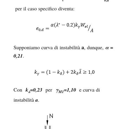
per il caso specifico diventa:
a
Supponiamo curva di instabilità
, dunque,
α =
0,21
.
Con
k
=0,23
per
γ
=1,10
e curva di
δ
M1
instabilità
a
.