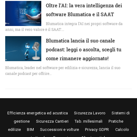
Oltre l’AI: la vera intelligenza dei
software Blumatica e il SAAT
Blumatica integra l’AI nei propri software da
anni, ma il vero valore è il SAAT:…
Blumatica lancia il suo canale
podcast: leggi o ascolta, scegli tu
come rimanere aggiornato!
Blumatica, leader nel software per edilizia e sicurezza, lancia il suo
canale podcast per offrire…
Efficienza energetica ed acustica
Sicurezza Lavoro
Sistemi di
gestione
Sicurezza Cantieri
Tab. millesimali
Pratiche
edilizie
BIM
Successioni e volture
Privacy GDPR
Calcolo