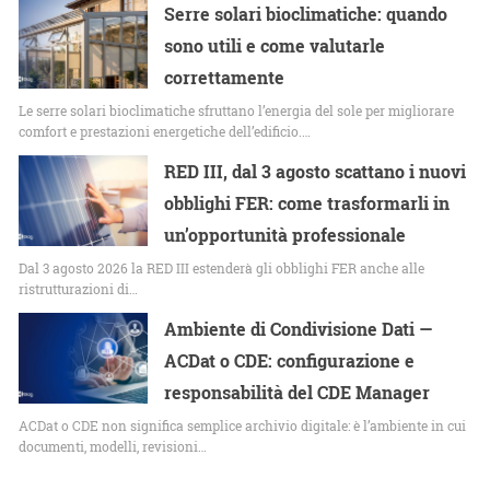
Serre solari bioclimatiche: quando
sono utili e come valutarle
correttamente
Le serre solari bioclimatiche sfruttano l’energia del sole per migliorare
comfort e prestazioni energetiche dell’edificio.…
RED III, dal 3 agosto scattano i nuovi
obblighi FER: come trasformarli in
un’opportunità professionale
Dal 3 agosto 2026 la RED III estenderà gli obblighi FER anche alle
ristrutturazioni di…
Ambiente di Condivisione Dati —
ACDat o CDE: configurazione e
responsabilità del CDE Manager
ACDat o CDE non significa semplice archivio digitale: è l’ambiente in cui
documenti, modelli, revisioni…