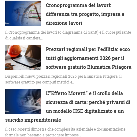
Cronoprogramma dei lavori:
differenza tra progetto, impresa e
direzione lavori
Il Cronoprogramma dei lavori (o diagramma di Gantt) è il cuore pulsante
di qualsiasi cantiere,…
Prezzari regionali per l’edilizia: ecco
tutti gli aggiornamenti 2026 per il
software gratuito Blumatica Pitagora
Disponibili nuovi prezzari regionali 2026 per Blumatica Pitagora, il
software gratuito per computi metrici e…
L’”Effetto Moretti” e il crollo della
sicurezza di carta: perché privarsi di
un modello HSE digitalizzato è un
suicidio imprenditoriale
Il caso Moretti dimostra che complessità aziendale e documentazione
formale non bastano a proteggere imprese…