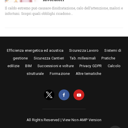
Il caldo estremo può causare disidratazione, calo dell’attenzione, malori e
infortuni. Scopri quali obblighi ricadono…
Efficienza energetica ed acustica
Sicurezza Lavoro
Sistemi di
gestione
Sicurezza Cantieri
Tab. millesimali
Pratiche
edilizie
BIM
Successioni e volture
Privacy GDPR
Calcolo
strutturale
Formazione
Altre tematiche
All Rights Reserved |
View Non-AMP Version