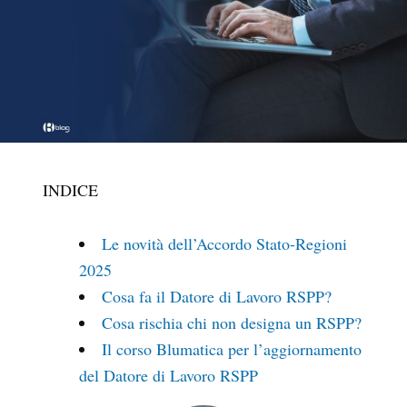
INDICE
Le novità dell’Accordo Stato-Regioni
2025
Cosa fa il Datore di Lavoro RSPP?
Cosa rischia chi non designa un RSPP?
Il corso Blumatica per l’aggiornamento
del Datore di Lavoro RSPP