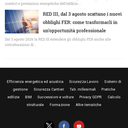
comfort e prestazioni energetiche dell’edificio.…
RED III, dal 3 agosto scattano i nuovi
obblighi FER: come trasformarli in
un’opportunità professionale
Dal 3 agosto 2026 la RED III estenderà gli obblighi FER anche alle
ristrutturazioni di…
Efficienza energetica ed acustica
Sicurezza Lavoro
Sistemi di
gestione
Sicurezza Cantieri
Tab. millesimali
Pratiche
edilizie
BIM
Successioni e volture
Privacy GDPR
Calcolo
strutturale
Formazione
Altre tematiche