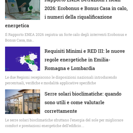
2026: Ecobonus e Bonus Casa in calo,
i numeri della riqualificazione
energetica
Il Rapporto ENEA 2026 registra un forte calo degli interventi Ecobonus e
Bonus Casa, ma…
Requisiti Minimi e RED III: le nuove
regole energetiche in Emilia-
Romagna e Lombardia
Le due Regioni recepiscono le disposizioni nazionali introducendo
percentuali, verifiche e modalità applicative specifiche
Serre solari bioclimatiche: quando
sono utili e come valutarle
correttamente
Le serre solari bioclimatiche sfruttano l’energia del sole per migliorare
comfort e prestazioni energetiche dell’edificio.…