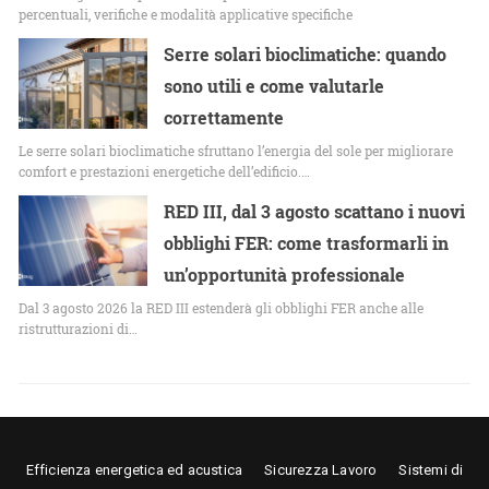
percentuali, verifiche e modalità applicative specifiche
Serre solari bioclimatiche: quando
sono utili e come valutarle
correttamente
Le serre solari bioclimatiche sfruttano l’energia del sole per migliorare
comfort e prestazioni energetiche dell’edificio.…
RED III, dal 3 agosto scattano i nuovi
obblighi FER: come trasformarli in
un’opportunità professionale
Dal 3 agosto 2026 la RED III estenderà gli obblighi FER anche alle
ristrutturazioni di…
Efficienza energetica ed acustica
Sicurezza Lavoro
Sistemi di