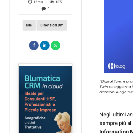
15
min
1072
0
Bim
Dimensioni Bim
“Digital Twin e pr
Twin ne aggiorna i
decisioni lungo tutto
Negli ultimi an
sempre più al c
Information 