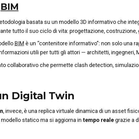
l
BIM
todologia basata su un modello 3D informativo che integra
rante tutto il suo ciclo di vita: progettazione, costruzion
modello
BIM
è un “contenitore informativo”: non solo una r
nformazioni utili per tutti gli attori — architetti, ingegneri, 
o collaborativo che permette clash detection, simulazioni 
un Digital Twin
in
, invece, è una replica virtuale dinamica di un asset fisico
al modello statico ma si aggiorna in
tempo reale
grazie a d