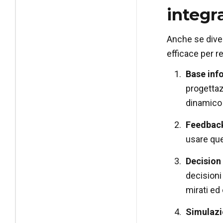
integr
Anche se dive
efficace per re
Base inf
progettazi
dinamico
Feedback
usare que
Decision
decisioni 
mirati ed 
Simulazi