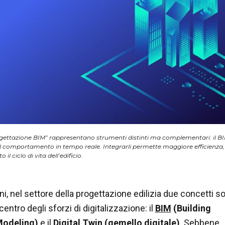
ogettazione BIM” rappresentano strumenti distinti ma complementari: il BIM 
l comportamento in tempo reale. Integrarli permette maggiore efficienza, r
 il ciclo di vita dell’edificio.
ni, nel settore della progettazione edilizia due concetti s
entro degli sforzi di digitalizzazione: il
BIM
(Building
Modeling)
e il
Digital Twin (gemello digitale)
. Sebbene