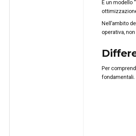
È un modello “
ottimizzazione
Nell’ambito del
operativa, non
Differ
Per comprende
fondamentali.