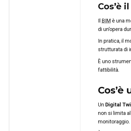
Cos’è i
Il
BIM
è una me
di un’opera du
In pratica, il 
strutturata di i
È uno strument
fattibilità.
Cos’è 
Un
Digital Tw
non si limita 
monitoraggio.