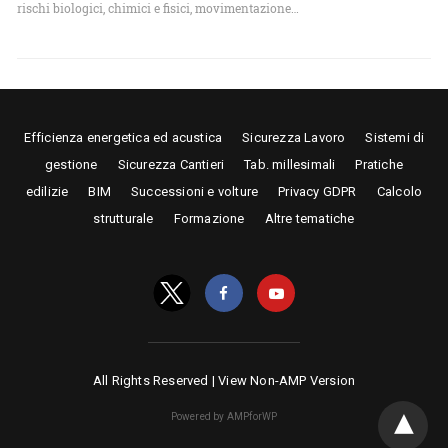
rischi biologici, chimici e fisici, movimentazione…
Efficienza energetica ed acustica
Sicurezza Lavoro
Sistemi di
gestione
Sicurezza Cantieri
Tab. millesimali
Pratiche
edilizie
BIM
Successioni e volture
Privacy GDPR
Calcolo
strutturale
Formazione
Altre tematiche
All Rights Reserved |
View Non-AMP Version
Powered by AMPforWP