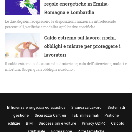
regole energetiche in Emilia-
Romagna e Lombardia
Le due Regioni recepiscono le disposizioni nazionali introducendo
percentuali, verifiche e modalità applicative specifiche
Caldo estremo sul lavoro: rischi,
obblighi e misure per proteggere i
lavoratori
Il caldo estremo può causare disidratazione, calo dell’attenzione, malori e
infortuni. Scopri quali obblighi ricadono…
Efficienza energetica ed acustica
Sicurezza Lavoro
Sistemi di
gestione
Sicurezza Cantieri
Tab. millesimali
Pratiche
edilizie
BIM
Successioni e volture
Privacy GDPR
Calcolo
strutturale
Formazione
Altre tematiche