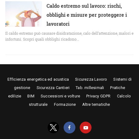
Caldo estremo sul lavoro: rischi,
obblighi e misure per proteggere i
lavoratori
Il caldo estremo può causare disidratazione, calo dell’attenzione, malori e
infortuni. Scopri quali obblighi ricadono…
Efficienza energetica ed acustica
Sicurezza Lavoro
Sistemi di
gestione
Sicurezza Cantieri
Tab. millesimali
Pratiche
edilizie
BIM
Successioni e volture
Privacy GDPR
Calcolo
strutturale
Formazione
Altre tematiche