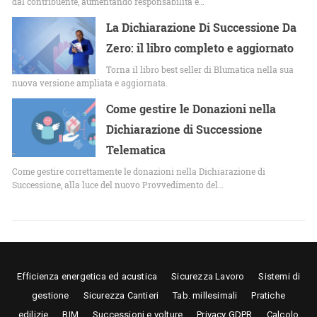
dal contribuente, aumentando responsabilità e…
La Dichiarazione Di Successione Da
Zero: il libro completo e aggiornato
Torna il libro best seller di Blumatica nella sua
nuova versione ampliata e aggiornata.
Come gestire le Donazioni nella
Dichiarazione di Successione
Telematica
Come gestire correttamente le donazioni nella Dichiarazione di
Successione, alla luce del nuovo Provvedimento del…
Efficienza energetica ed acustica
Sicurezza Lavoro
Sistemi di
gestione
Sicurezza Cantieri
Tab. millesimali
Pratiche
edilizie
BIM
Successioni e volture
Privacy GDPR
Calcolo