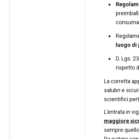
Regolam
preimballa
consumato
Regolamen
luogo di
D. Lgs. 2
rispetto 
La corretta ap
salubri e sicur
scientifici pert
L’entrata in v
maggiore sic
sempre quello 
Da evitare son