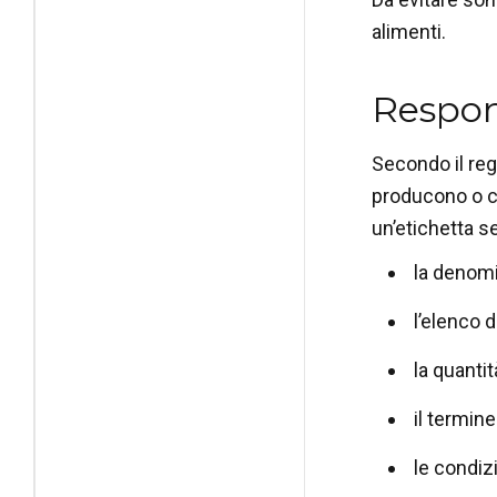
alimenti.
Respons
Secondo il reg
producono o co
un’etichetta s
la denomi
l’elenco d
la quantit
il termin
le condiz