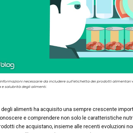
 informazioni necessarie da includere sull’etichetta dei prodotti aliment
 e salubrità degli alimenti.
a degli alimenti ha acquisito una sempre crescente importan
noscere e comprendere non solo le caratteristiche nutriz
prodotti che acquistano, insieme alle recenti evoluzioni no