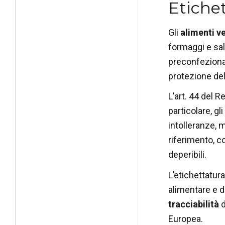
Etichet
Gli
alimenti v
formaggi e sal
preconfezionati
protezione del
L’art. 44 del
particolare,
gl
intolleranze, 
riferimento, c
deperibili.
L’etichettatur
alimentare e d
tracciabilità
d
Europea.