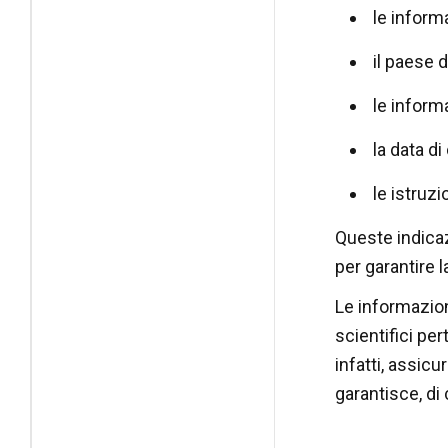
le inform
il paese d
le informa
la data di
le istruzi
Queste indica
per garantire l
Le informazion
scientifici pe
infatti, assic
garantisce, di 