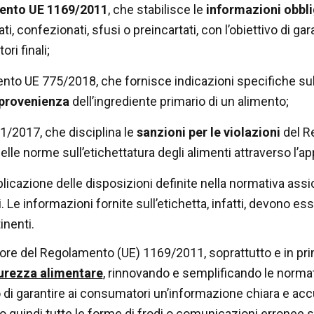
ento UE 1169/2011
, che stabilisce le
informazioni obbli
ti, confezionati, sfusi o preincartati, con l’obiettivo di ga
ri finali;
to UE 775/2018, che fornisce indicazioni specifiche sul
 provenienza
dell’ingrediente primario di un alimento;
31/2017, che disciplina le
sanzioni per le violazioni
del R
delle norme sull’etichettatura degli alimenti attraverso l’
plicazione delle disposizioni definite nella normativa assi
i. Le informazioni fornite sull’etichetta, infatti, devono e
inenti.
igore del Regolamento (UE) 1169/2011, soprattutto e in pr
urezza alimentare
, rinnovando e semplificando le normati
di garantire ai consumatori un’informazione chiara e accu
o quindi tutte le forme di frodi o comunicazioni erronee su 