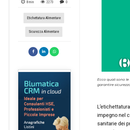
8
min
2273
0
Etichettatura Alimentare
Sicurezza Alimentare
Ecco quali sono le
garantire sicurezza
L’etichettatur
impegno nel co
sanitarie dei 