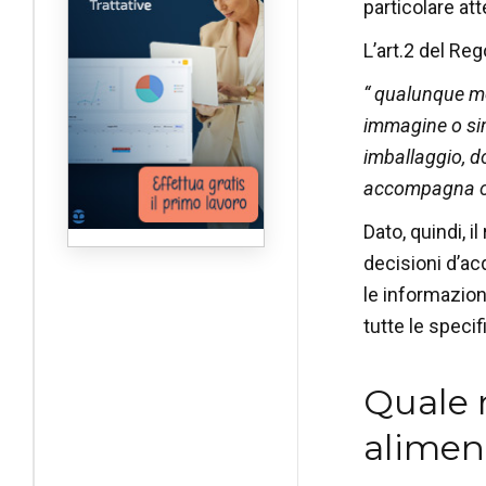
particolare att
L’art.2 del Re
“ qualunque me
immagine o sim
imballaggio, d
accompagna o s
Dato, quindi, i
decisioni d’ac
le informazio
tutte le specif
Quale 
aliment