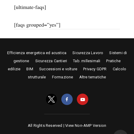
[ultimate-faqs]
[faqs grouped=”yes”]
Efficienza energetica ed acustica
Sicurezza Lavoro
Sistemi di
gestione
Sicurezza Cantieri
Tab. millesimali
Pratiche
edilizie
BIM
Successioni e volture
Privacy GDPR
Calcolo
strutturale
Formazione
Altre tematiche
All Rights Reserved |
View Non-AMP Version