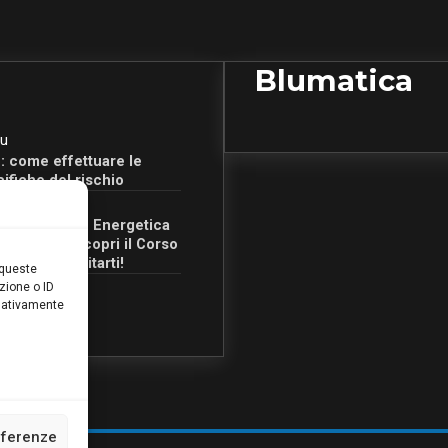
Blumatica
u
: come effettuare le
cifiche del rischio
u
Certificazione Energetica
 Campania: scopri il Corso
Ore per abilitarti!
 queste
zione o ID
egativamente
eferenze