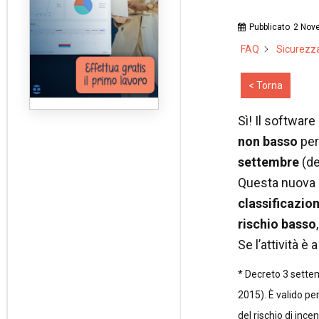
Pubblicato
2 Nov
FAQ
Sicurezza
< Torna
Sì! Il software
non
basso
per
settembre
(de
Questa nuova d
classificazio
rischio
basso
Se l’attività è
* Decreto 3 settem
2015). È valido per
del rischio di incen