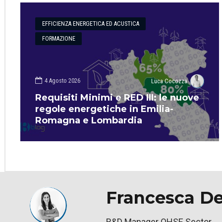
EFFICIENZA ENERGETICA ED ACUSTICA
FORMAZIONE
4 Agosto 2026
Luca Cocozza
Requisiti Minimi e RED III: le nuove
regole energetiche in Emilia-
Romagna e Lombardia
Francesca De
R&D Manager QHSE Sector