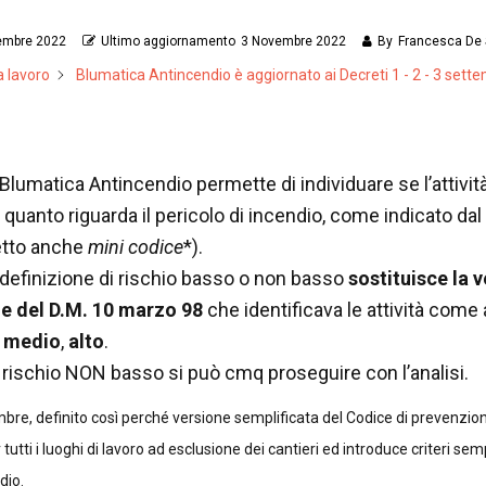
embre 2022
Ultimo aggiornamento
3 Novembre 2022
By
Francesca De 
 lavoro
Blumatica Antincendio è aggiornato ai Decreti 1 - 2 - 3 set
 Blumatica Antincendio permette di individuare se l’attivit
 quanto riguarda il pericolo di incendio, come indicato dal
tto anche
mini codice
*).
efinizione di rischio basso o non basso
sostituisce la 
ne del D.M. 10 marzo 98
che identificava le attività come 
,
medio
,
alto
.
 a rischio NON basso si può cmq proseguire con l’analisi.
bre, definito così perché versione semplificata del Codice di prevenzion
 tutti i luoghi di lavoro ad esclusione dei cantieri ed introduce criteri sem
dio.