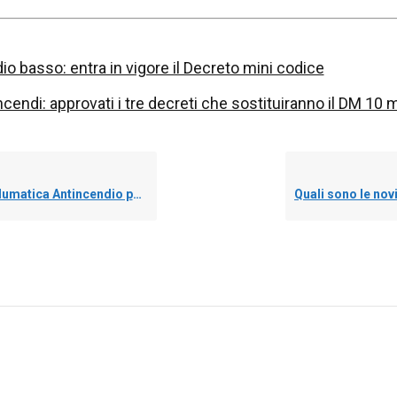
io basso: entra in vigore il Decreto mini codice
cendi: approvati i tre decreti che sostituiranno il DM 10
 permette di calcolare il valore di Rvita, Rbeni, Rambiente?