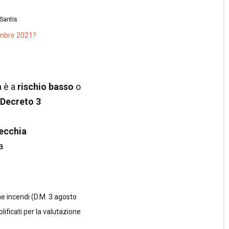
Santis
tembre 2021?
à è a
rischio
basso
o
Decreto 3
vecchia
a
e incendi (D.M. 3 agosto
plificati per la valutazione