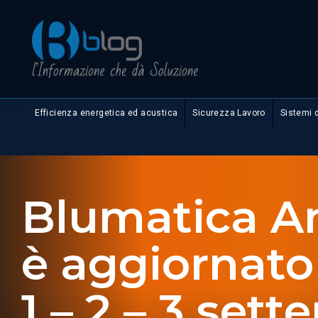
Efficienza energetica ed acustica
Sicurezza Lavoro
Sistemi 
Blumatica A
è aggiornato 
1 – 2 – 3 set