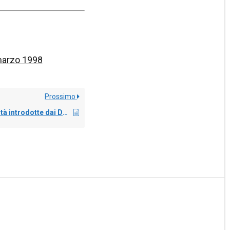
 marzo 1998
Prossimo
Quali sono le novità introdotte dai Decreti Settembre 2021?