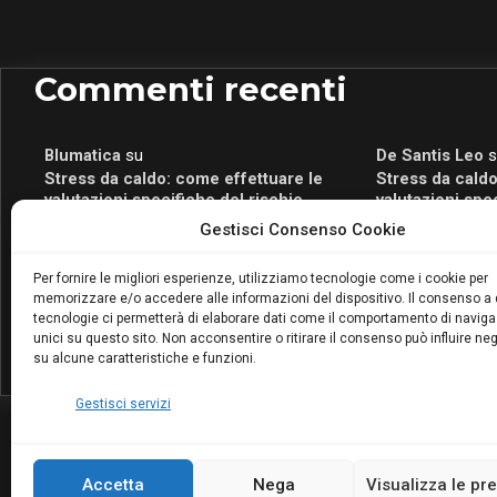
Commenti recenti
Blumatica
su
De Santis Leo
s
Stress da caldo: come effettuare le
Stress da caldo
valutazioni specifiche del rischio
valutazioni spe
Blumatica
su
Romeo Myrtaj
s
Gestisci Consenso Cookie
Portale per la Certificazione Energetica
Portale per la 
attivo anche in Campania: scopri il Corso
attivo anche in
Per fornire le migliori esperienze, utilizziamo tecnologie come i cookie per
Blumatica da 80 Ore per abilitarti!
Blumatica da 80 
memorizzare e/o accedere alle informazioni del dispositivo. Il consenso a
Blumatica
su
tecnologie ci permetterà di elaborare dati come il comportamento di naviga
unici su questo sito. Non acconsentire o ritirare il consenso può influire n
Coordinatore della Sicurezza: cosa è
su alcune caratteristiche e funzioni.
richiesto per abilitazione e
aggiornamento
Gestisci servizi
Accetta
Nega
Visualizza le pr