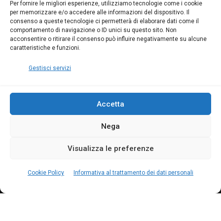
Blumatica
su
Per fornire le migliori esperienze, utilizziamo tecnologie come i cookie
per memorizzare e/o accedere alle informazioni del dispositivo. Il
Coordinatore della
consenso a queste tecnologie ci permetterà di elaborare dati come il
Sicurezza: cosa è
comportamento di navigazione o ID unici su questo sito. Non
richiesto per abilitazione
acconsentire o ritirare il consenso può influire negativamente su alcune
e aggiornamento
caratteristiche e funzioni.
Blumatica
Gestisci servizi
Accetta
Nega
Copyright Blumatica
Visualizza le preferenze
MENU
Cookie Policy
Informativa al trattamento dei dati personali