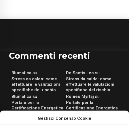
Commenti recenti
Blumatica
su
De Santis Leo
su
Stress da caldo: come
Stress da caldo: come
effettuare le valutazioni
effettuare le valutazioni
specifiche del rischio
specifiche del rischio
Blumatica
su
Romeo Myrtaj
su
Portale per la
Portale per la
Certificazione Energetica
Certificazione Energetica
attivo anche in Campania:
attivo anche in Campania:
Gestisci Consenso Cookie
scopri il Corso Blumatica
scopri il Corso Blumatica
da 80 Ore per abilitarti!
da 80 Ore per abilitarti!