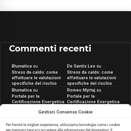
Commenti recenti
Blumatica
su
De Santis Leo
su
Stress da caldo: come
Stress da caldo: come
effettuare le valutazioni
effettuare le valutazioni
specifiche del rischio
specifiche del rischio
Blumatica
su
Romeo Myrtaj
su
Portale per la
Portale per la
Certificazione Energetica
Certificazione Energetica
attivo anche in Campania:
attivo anche in Campania:
Gestisci Consenso Cookie
scopri il Corso Blumatica
scopri il Corso Blumatica
da 80 Ore per abilitarti!
da 80 Ore per abilitarti!
Blumatica
su
Per fornire le migliori esperienze, utilizziamo tecnologie come i cookie
per memorizzare e/o accedere alle informazioni del dispositivo. Il