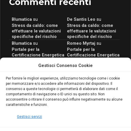
Commenti recenti
Blumatica
su
De Santis Leo
su
Stress da caldo: come
Stress da caldo: come
effettuare le valutazioni
effettuare le valutazioni
specifiche del rischio
specifiche del rischio
Blumatica
su
Romeo Myrtaj
su
Portale per la
Portale per la
Certificazione Energetica
Certificazione Energetica
attivo anche in Campania:
attivo anche in Campania:
Gestisci Consenso Cookie
scopri il Corso Blumatica
scopri il Corso Blumatica
da 80 Ore per abilitarti!
da 80 Ore per abilitarti!
Blumatica
su
Per fornire le migliori esperienze, utilizziamo tecnologie come i cookie
per memorizzare e/o accedere alle informazioni del dispositivo. Il
Coordinatore della
consenso a queste tecnologie ci permetterà di elaborare dati come il
Sicurezza: cosa è
comportamento di navigazione o ID unici su questo sito. Non
richiesto per abilitazione
acconsentire o ritirare il consenso può influire negativamente su alcune
e aggiornamento
caratteristiche e funzioni.
Blumatica
Gestisci servizi