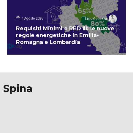
4 Agosto 2026
Luca Cocozza
Requisiti Minimi e RED III: le nuove
regole energetiche in Emilia-
Romagna e Lombardia
 Spina