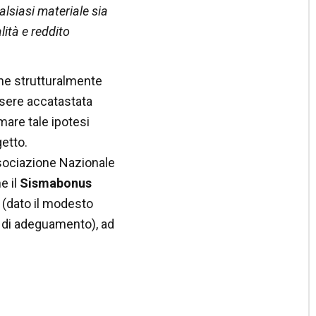
alsiasi materiale sia
lità e reddito
nche strutturalmente
ssere accatastata
mare tale ipotesi
getto.
sociazione Nazionale
e il
Sismabonus
 (dato il modesto
ti di adeguamento), ad