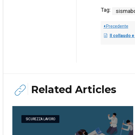
Tag:
sismab
Precedente
Il collaudo e gli interventi
Related Articles
SICUREZZA LAVORO