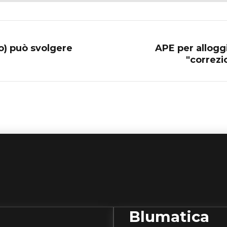
io) può svolgere
APE per allogg
"correzi
Blumatica