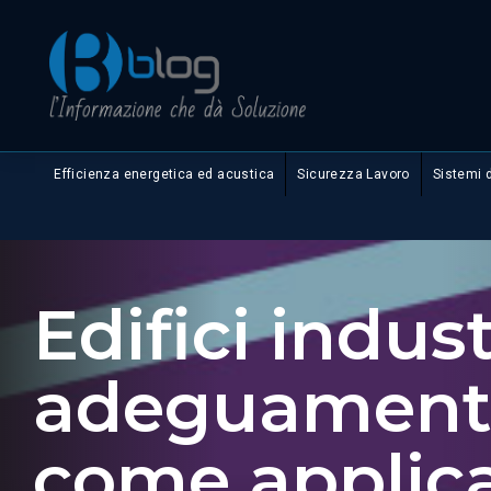
Efficienza energetica ed acustica
Sicurezza Lavoro
Sistemi 
Edifici indust
adeguamento
come applica