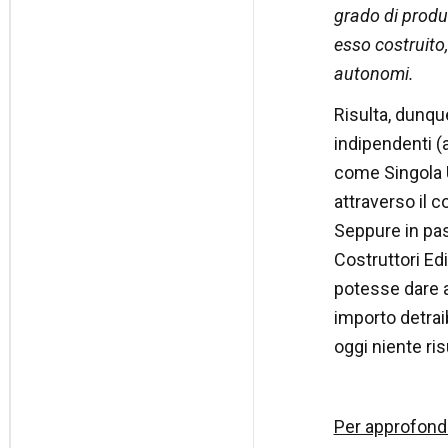
grado di produ
esso costruito,
autonomi.
Risulta, dunque
indipendenti (
come Singola U
attraverso il c
Seppure in pas
Costruttori Edi
potesse dare a
importo detraib
oggi niente ris
Per approfondi