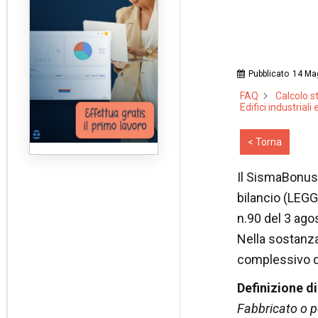
Pubblicato
14 Ma
FAQ
Calcolo s
Edifici industria
< Torna
Il SismaBonus,
bilancio (LEGG
n.90 del 3 ago
Nella sostanza
complessivo de
Definizione d
Fabbricato o p