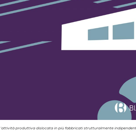
ttività produttiva dislocata in più fabbricati strutturalmente indipendent