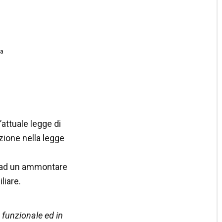
na
attuale legge di
zione nella legge
no ad un ammontare
liare.
 funzionale ed in