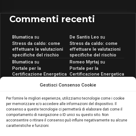
Commenti recenti
Blumatica
su
De Santis Leo
su
Stress da caldo: come
Stress da caldo: come
effettuare le valutazioni
effettuare le valutazioni
specifiche del rischio
specifiche del rischio
Blumatica
su
Romeo Myrtaj
su
Portale per la
Portale per la
Certificazione Energetica
Certificazione Energetica
attivo anche in Campania:
attivo anche in Campania:
Gestisci Consenso Cookie
scopri il Corso Blumatica
scopri il Corso Blumatica
da 80 Ore per abilitarti!
da 80 Ore per abilitarti!
Blumatica
su
Per fornire le migliori esperienze, utilizziamo tecnologie come i cookie
per memorizzare e/o accedere alle informazioni del dispositivo. Il
Coordinatore della
consenso a queste tecnologie ci permetterà di elaborare dati come il
Sicurezza: cosa è
comportamento di navigazione o ID unici su questo sito. Non
richiesto per abilitazione
acconsentire o ritirare il consenso può influire negativamente su alcune
e aggiornamento
caratteristiche e funzioni.
Blumatica