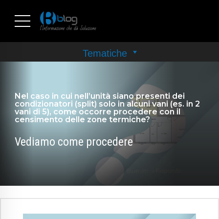
Nel caso in cui nell’unità siano presenti dei
condizionatori (split) solo in alcuni vani (es. in 2
vani di 5), come occorre procedere con il
censimento delle zone termiche?
Vediamo come procedere