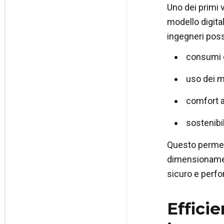
Uno dei primi 
modello digita
ingegneri posso
consumi e
uso dei ma
comfort a
sostenibi
Questo permette
dimensionamento
sicuro e perfo
Efficie