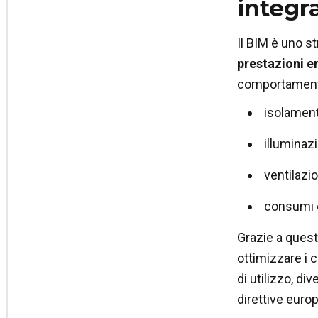
integr
Il BIM è uno s
prestazioni e
comportamento 
isolament
illuminaz
ventilazio
consumi e
Grazie a queste
ottimizzare i 
di utilizzo, di
direttive europ