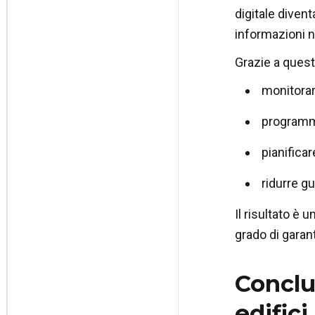
digitale diven
informazioni n
Grazie a quest
monitorare
programma
pianificar
ridurre gu
Il risultato è 
grado di garant
Conclu
edific