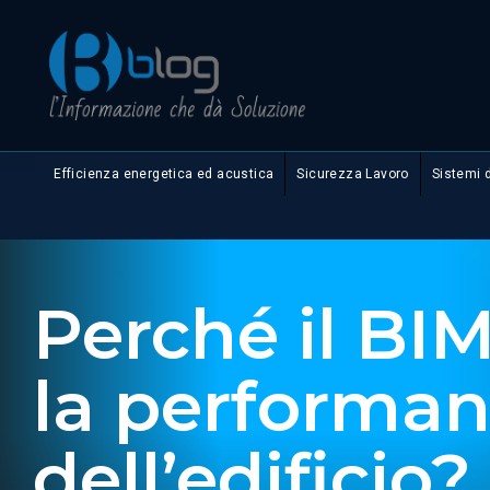
Efficienza energetica ed acustica
Sicurezza Lavoro
Sistemi 
Perché il BIM
la performa
dell’edificio?