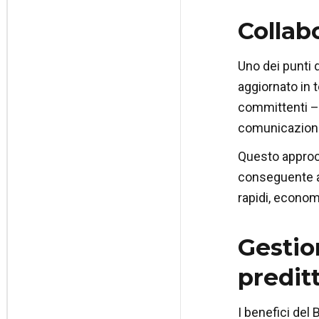
Collab
Uno dei punti d
aggiornato in t
committenti – 
comunicazione 
Questo approcc
conseguente abb
rapidi, economic
Gestio
predit
I benefici del 