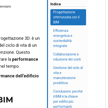
Indice
ancrazio
Progettazione
ottimizzata con il
BIM
Efficienza
energetica e
rogettazione 3D: è un
sostenibilità
l ciclo di vita di un
integrate
utenzione. Questo
Collaborazione e
rare la
performance
riduzione dei costi
 nel tempo.
Gestione del ciclo di
vita e
rmance dell’edificio
manutenzione
predittiva
Conclusioni: perché
il BIM è la chiave
 BIM
per edifici più
performanti