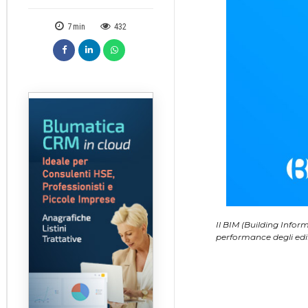
7
min
432
Il BIM (Building Info
performance degli edific