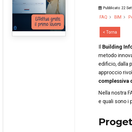
Pubblicato
22 Se
FAQ
BIM
Pe
< Torna
Il
Building In
metodo innovati
edificio, dall
approccio rivo
complessiva d
Nella nostra F
e quali sono i 
Proget