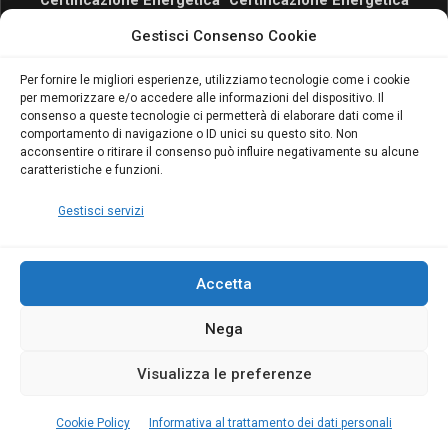
Certificazione Energetica
Certificazione Energetica
attivo anche in Campania:
attivo anche in Campania:
Gestisci Consenso Cookie
scopri il Corso Blumatica
scopri il Corso Blumatica
da 80 Ore per abilitarti!
da 80 Ore per abilitarti!
Blumatica
su
Per fornire le migliori esperienze, utilizziamo tecnologie come i cookie
per memorizzare e/o accedere alle informazioni del dispositivo. Il
Coordinatore della
consenso a queste tecnologie ci permetterà di elaborare dati come il
Sicurezza: cosa è
comportamento di navigazione o ID unici su questo sito. Non
richiesto per abilitazione
acconsentire o ritirare il consenso può influire negativamente su alcune
e aggiornamento
caratteristiche e funzioni.
Blumatica
Gestisci servizi
Accetta
Nega
Copyright Blumatica
Visualizza le preferenze
MENU
Cookie Policy
Informativa al trattamento dei dati personali