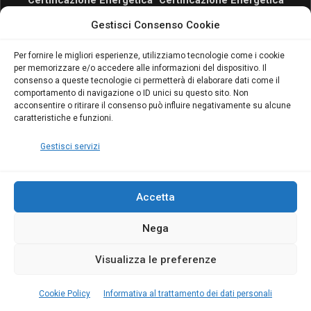
Certificazione Energetica
Certificazione Energetica
attivo anche in Campania:
attivo anche in Campania:
Gestisci Consenso Cookie
scopri il Corso Blumatica
scopri il Corso Blumatica
da 80 Ore per abilitarti!
da 80 Ore per abilitarti!
Blumatica
su
Per fornire le migliori esperienze, utilizziamo tecnologie come i cookie
per memorizzare e/o accedere alle informazioni del dispositivo. Il
Coordinatore della
consenso a queste tecnologie ci permetterà di elaborare dati come il
Sicurezza: cosa è
comportamento di navigazione o ID unici su questo sito. Non
richiesto per abilitazione
acconsentire o ritirare il consenso può influire negativamente su alcune
e aggiornamento
caratteristiche e funzioni.
Blumatica
Gestisci servizi
Accetta
Nega
Copyright Blumatica
Visualizza le preferenze
MENU
Cookie Policy
Informativa al trattamento dei dati personali