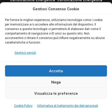
Certificazione Energetica
Certificazione Energetica
attivo anche in Campania:
attivo anche in Campania:
Gestisci Consenso Cookie
scopri il Corso Blumatica
scopri il Corso Blumatica
da 80 Ore per abilitarti!
da 80 Ore per abilitarti!
Blumatica
su
Per fornire le migliori esperienze, utilizziamo tecnologie come i cookie
per memorizzare e/o accedere alle informazioni del dispositivo. Il
Coordinatore della
consenso a queste tecnologie ci permetterà di elaborare dati come il
Sicurezza: cosa è
comportamento di navigazione o ID unici su questo sito. Non
richiesto per abilitazione
acconsentire o ritirare il consenso può influire negativamente su alcune
e aggiornamento
caratteristiche e funzioni.
Blumatica
Gestisci servizi
Accetta
Nega
Copyright Blumatica
Visualizza le preferenze
MENU
Cookie Policy
Informativa al trattamento dei dati personali